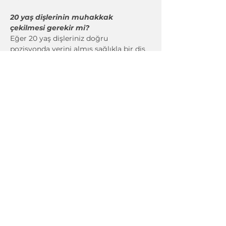
20 yaş dişlerinin muhakkak 
çekilmesi gerekir mi?
Eğer 20 yaş dişleriniz doğru 
pozisyonda yerini almış sağlıkla bir diş 
ise çekime ihtiaç duyulmaz fakat 
ihtiyaç halinde orotontik tedavide yer 
kazanmak amacı ile çekilmesi söz 
konusu olabilir.
Gömülü diş çekimi nedir?
Gömülü diş çekimi işlemi genellikle 
20yaş dişlerinin problem olmasından 
dolayı gerçekleşmektedir. İlk insanların 
beslenme koşulları daha farklı 
olduğundan dolayı arkadaki dişlere de 
ihityaçları oluyordu fakat zamanla 
yemeklerin kolay tüketilebilir, yumuşak 
olmarak değişmesinden dolayı 
çenemiz küçülmüş ve en arkadaki 20. 
yaş dişlerine ihtiyaç kalmamıştır. 