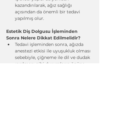
kazandırılarak, ağız sağlığı 
açısından da önemli bir tedavi 
yapılmış olur.
Estetik Diş Dolgusu İşleminden 
Sonra Nelere Dikkat Edilmelidir?
Tedavi işleminden sonra, ağızda 
anestezi etkisi ile uyuşukluk olması 
sebebiyle, çiğneme ile dil ve dudak 
ısırılması gibi durumların önüne 
geçmek için, dolgudan sonra 
yemek 2 saat kadar yenilmemelidir. 
Gerekli ise sadece sıvı ya da 
yumuşak gıdalar tercih edilmelidir.
Tedavi sonrası diş hassasiyeti 
geliştiği için asitli, sıcak ve soğuk 
içeceklerden sakınılmalıdır.
Dolguda parçalanma ve kırılmaya 
sebep olacak aşırı sert ürünlerden 
kaçınılmalıdır.
Ağız bakımına özen gösterilmelidir.