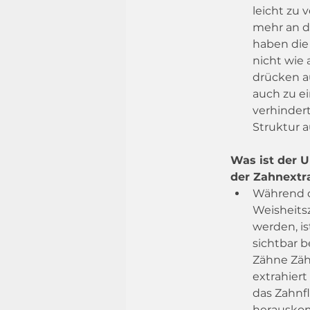
leicht zu 
mehr an d
haben die
nicht wie 
drücken a
auch zu ei
verhinder
Struktur a
Was ist der U
der Zahnextr
Während di
Weisheitsz
werden, is
sichtbar b
Zähne Zäh
extrahier
das Zahnf
herauskom