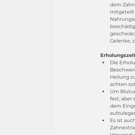
dem Zahna
mitgeteil
Nahrungse
beschädig
geschwäch
Gelenke, z
Erholungszei
Die Erhol
Beschwerd
Heilung zu
achten sol
Um Blutung
fest, aber
dem Eingri
aufzulege
Es ist auc
Zahnextra
Verwendun