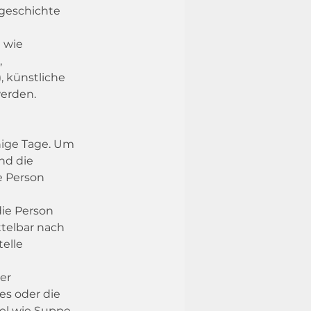
geschichte 
 wie 
 
 künstliche 
werden.
nige Tage. Um 
nd die 
e Person 
ie Person 
ttelbar nach 
elle 
er 
s oder die 
l wie Suppe, 