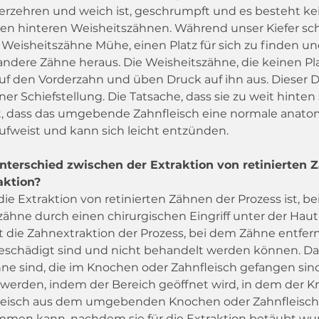
verzehren und weich ist, geschrumpft und es besteht ke
en hinteren Weisheitszähnen. Während unser Kiefer sch
 Weisheitszähne Mühe, einen Platz für sich zu finden 
andere Zähne heraus. Die Weisheitszähne, die keinen Pla
uf den Vorderzahn und üben Druck auf ihn aus. Dieser D
ner Schiefstellung. Die Tatsache, dass sie zu weit hinten 
t, dass das umgebende Zahnfleisch eine normale anato
ufweist und kann sich leicht entzünden.
nterschied zwischen der Extraktion von retinierten 
aktion?
e Extraktion von retinierten Zähnen der Prozess ist, be
ähne durch einen chirurgischen Eingriff unter der Haut
t die Zahnextraktion der Prozess, bei dem Zähne entfern
eschädigt sind und nicht behandelt werden können. Da 
ne sind, die im Knochen oder Zahnfleisch gefangen sind
t werden, indem der Bereich geöffnet wird, in dem der 
leisch aus dem umgebenden Knochen oder Zahnfleisch
men kann, nachdem sie für die Extraktion betäubt wu