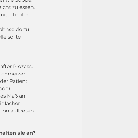
icht zu essen. 
ttel in ihre 
Zahnseide zu 
e sollte 
fter Prozess. 
 Schmerzen 
der Patient 
oder 
ses Maß an 
infacher 
ion auftreten 
halten sie an?