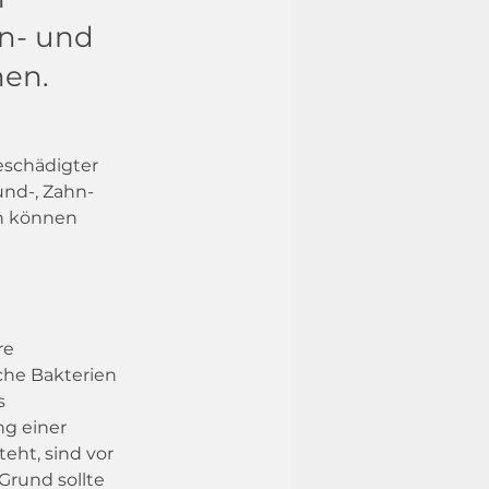
hn- und
nen.
eschädigter 
nd-, Zahn- 
n können 
re 
iche Bakterien 
s 
g einer 
eht, sind vor 
Grund sollte 