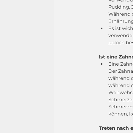
Pudding, J
Während di
Ernährun
Es ist wic
verwenden
jedoch b
Ist eine Zahn
Eine Zahn
Der Zahna
während d
während d
Wehwehche
Schmerzen
Schmerzmi
können, ko
Treten nach e