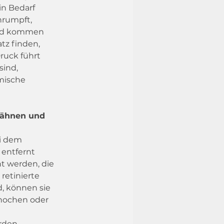
in Bedarf 
rumpft, 
und kommen 
tz finden, 
ruck führt 
sind, 
mische 
Zähnen und 
i dem 
 entfernt 
t werden, die 
retinierte 
, können sie 
Knochen oder 
 
rden.