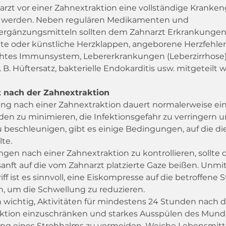
rzt vor einer Zahnextraktion eine vollständige Kranken
t werden. Neben regulären Medikamenten und 
rgänzungsmitteln sollten dem Zahnarzt Erkrankungen
te oder künstliche Herzklappen, angeborene Herzfehler,
tes Immunsystem, Lebererkrankungen (Leberzirrhose),
. B. Hüftersatz, bakterielle Endokarditis usw. mitgeteilt 
t nach der Zahnextraktion
ung nach einer Zahnextraktion dauert normalerweise ei
en zu minimieren, die Infektionsgefahr zu verringern u
 beschleunigen, gibt es einige Bedingungen, auf die di
lte.
en nach einer Zahnextraktion zu kontrollieren, sollte d
 sanft auf die vom Zahnarzt platzierte Gaze beißen. Unmi
ff ist es sinnvoll, eine Eiskompresse auf die betroffene St
n, um die Schwellung zu reduzieren.
h wichtig, Aktivitäten für mindestens 24 Stunden nach d
ktion einzuschränken und starkes Ausspülen des Munde
g eines Strohhalms zu vermeiden. Weiche Lebensmitte