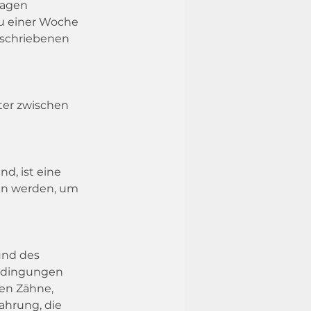
Tagen 
u einer Woche 
rschriebenen 
ter zwischen 
d, ist eine 
gen werden, um 
und des 
edingungen 
en Zähne, 
ahrung, die 