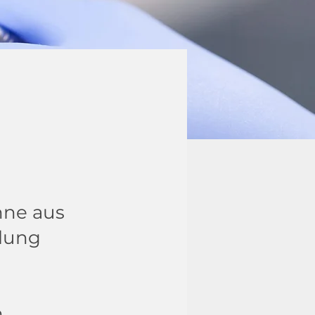
hne aus
dlung
h