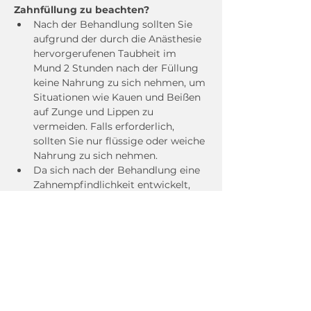
Zahnfüllung zu beachten?
Nach der Behandlung sollten Sie 
aufgrund der durch die Anästhesie 
hervorgerufenen Taubheit im 
Mund 2 Stunden nach der Füllung 
keine Nahrung zu sich nehmen, um 
Situationen wie Kauen und Beißen 
auf Zunge und Lippen zu 
vermeiden. Falls erforderlich, 
sollten Sie nur flüssige oder weiche 
Nahrung zu sich nehmen.
Da sich nach der Behandlung eine 
Zahnempfindlichkeit entwickelt, 
sollten Sie saure, heiße und kalte 
Getränke vermeiden.
Vermeiden Sie übermäßig harte 
Produkte, die zu Fragmentierung 
und Brüchen der Füllung führen.
Auf die Mundpflege ist zu achten.
Besonders wenn eine Füllung 
(Bonding) im vorderen 